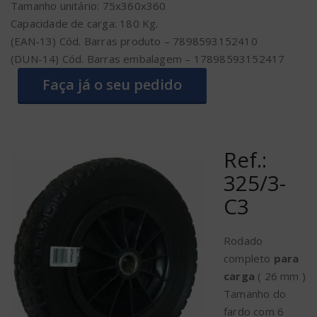
Tamanho unitário: 75x360x360
Capacidade de carga: 180 Kg.
(EAN-13) Cód. Barras produto – 7898593152410
(DUN-14) Cód. Barras embalagem – 17898593152417
Faça já o seu pedido
Ref.:
325/3-
C3
Rodado
completo
para
carga
( 26 mm )
Tamanho do
fardo com 6