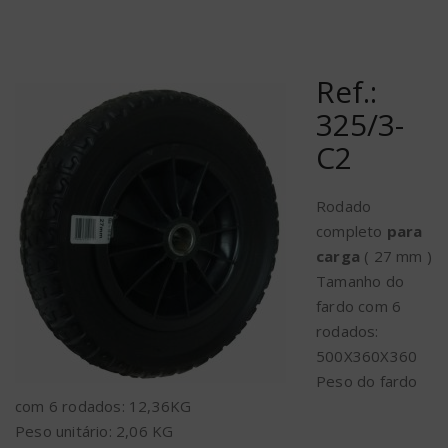
Ref.:
325/3-
C2
Rodado
completo
para
carga
( 27 mm )
Tamanho do
fardo com 6
rodados:
500X360X360
Peso do fardo
com 6 rodados: 12,36KG
Peso unitário: 2,06 KG