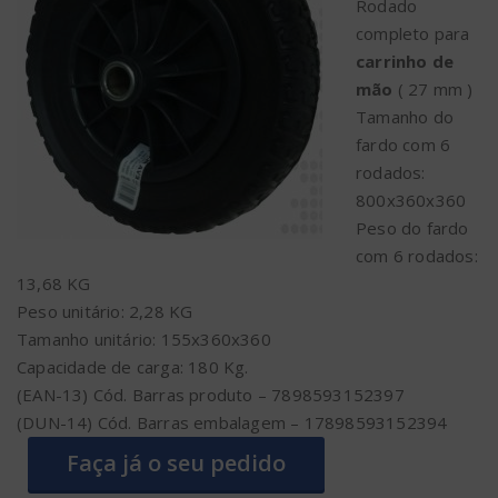
Rodado
completo para
carrinho de
mão
( 27 mm )
Tamanho do
fardo com 6
rodados:
800x360x360
Peso do fardo
com 6 rodados:
13,68 KG
Peso unitário: 2,28 KG
Tamanho unitário: 155x360x360
Capacidade de carga: 180 Kg.
(EAN-13) Cód. Barras produto – 7898593152397
(DUN-14) Cód. Barras embalagem – 17898593152394
Faça já o seu pedido