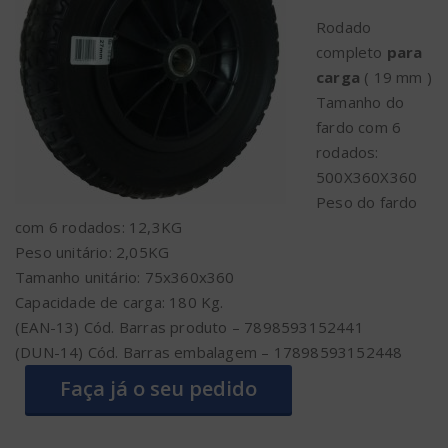
Rodado
completo
para
carga
( 19 mm )
Tamanho do
fardo com 6
rodados:
500X360X360
Peso do fardo
com 6 rodados: 12,3KG
Peso unitário: 2,05KG
Tamanho unitário: 75x360x360
Capacidade de carga: 180 Kg.
(EAN-13) Cód. Barras produto – 7898593152441
(DUN-14) Cód. Barras embalagem – 17898593152448
Faça já o seu pedido